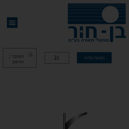
התחבר /
הצעת מחיר
הירשם